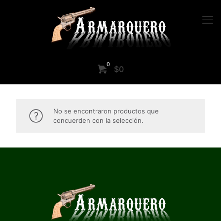
0
$0
No se encontraron productos que
concuerden con la selección.