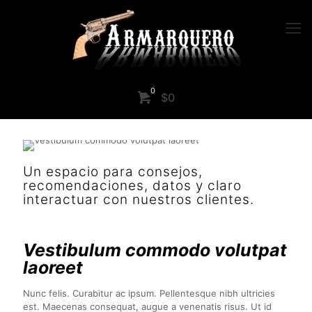
0
$0
Un espacio para consejos,
recomendaciones, datos y claro
interactuar con nuestros clientes.
Vestibulum commodo volutpat
laoreet
Nunc felis. Curabitur ac ipsum. Pellentesque nibh ultricies
est. Maecenas consequat, augue a venenatis risus. Ut id