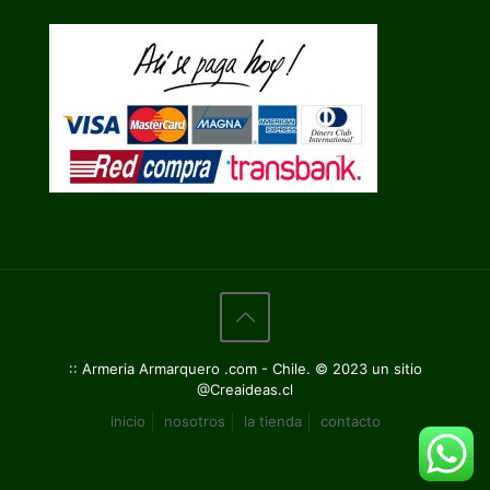
:: Armeria Armarquero .com - Chile. © 2023 un sitio
@Creaideas.cl
inicio
nosotros
la tienda
contacto