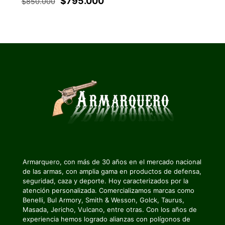
El
El
$
795.000
$
850.000
precio
precio
original
actual
era:
es:
$850.000.
$795.000.
Armarquero, con más de 30 años en el mercado nacional
de las armas, con amplia gama en productos de defensa,
seguridad, caza y deporte. Hoy caracterizados por la
atención personalizada. Comercializamos marcas como
Benelli, Bul Armory, Smith & Wesson, Golck, Taurus,
Masada, Jericho, Vulcano, entre otras. Con los años de
experiencia hemos logrado alianzas con polígonos de