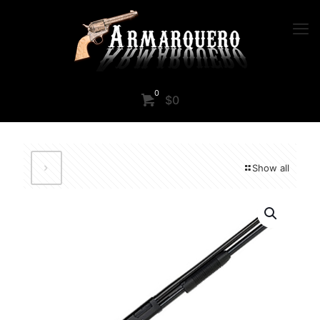
0
$0
Show all