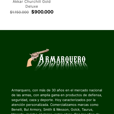
Akkar Churchill Gold
Deluxe
El
El
$
900.000
$
1.150.000
precio
precio
original
actual
era:
es:
$1.150.000.
$900.000.
Armarquero, con más de 30 años en el mercado nacional
de las armas, con amplia gama en productos de defensa,
seguridad, caza y deporte. Hoy caracterizados por la
atención personalizada. Comercializamos marcas como
Benelli, Bul Armory, Smith & Wesson, Golck, Taurus,