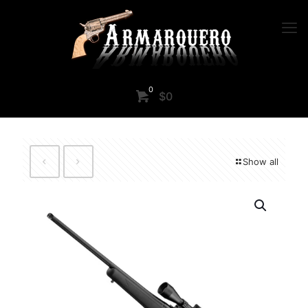
0
$0
Show all