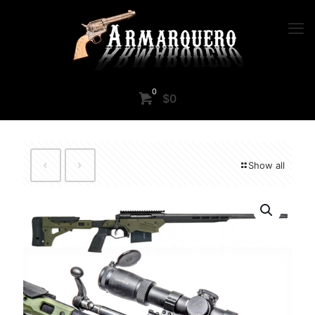
0
$0
Show all