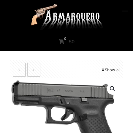
0
$0
Show all