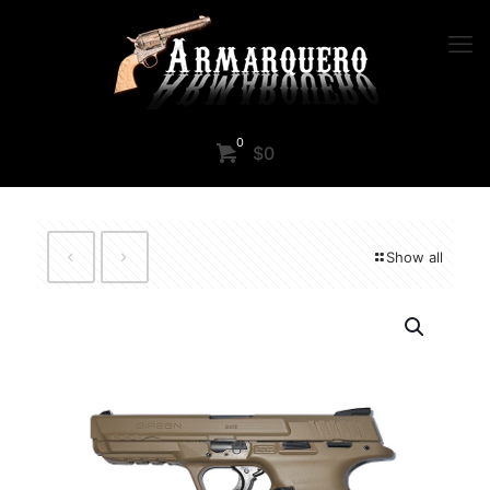
0
$0
Show all