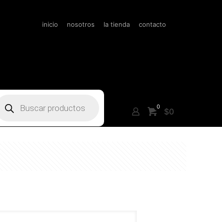
inicio
nosotros
la tienda
contacto
úsqueda
e
0
roductos
$0