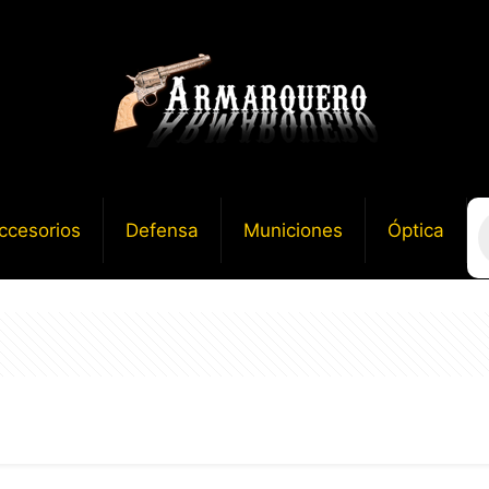
B
ccesorios
Defensa
Municiones
Óptica
d
p