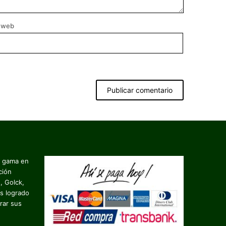
o web
a gama en
ción
, Golck,
s logrado
rar sus