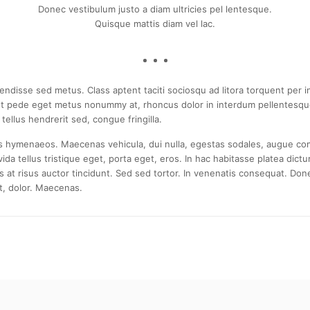
.
Donec vestibulum justo a diam ultricies pel lentesque.
Quisque mattis diam vel lac.
spendisse sed metus. Class aptent taciti sociosqu ad litora torquent pe
 et pede eget metus nonummy at, rhoncus dolor in interdum pellentesque q
tellus hendrerit sed, congue fringilla.
tos hymenaeos. Maecenas vehicula, dui nulla, egestas sodales, augue co
avida tellus tristique eget, porta eget, eros. In hac habitasse platea dic
t risus auctor tincidunt. Sed sed tortor. In venenatis consequat. Donec
ut, dolor. Maecenas.