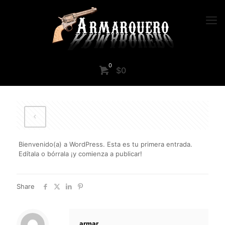
0
$0
Bienvenido(a) a WordPress. Esta es tu primera entrada.
Edítala o bórrala ¡y comienza a publicar!
Share
armar