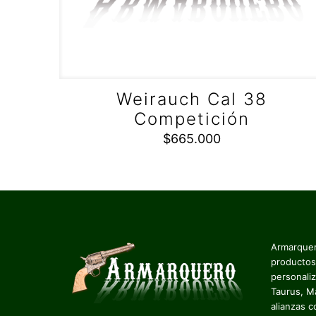
Weirauch Cal 38
Competición
$
665.000
Armarquer
productos
personali
Taurus, M
alianzas c