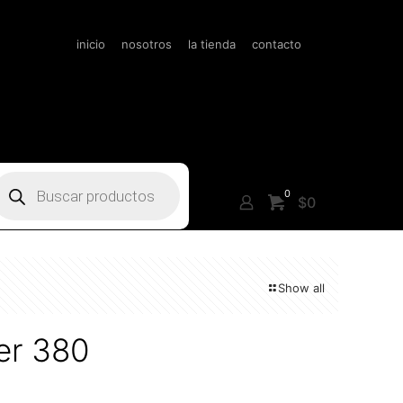
inicio
nosotros
la tienda
contacto
úsqueda
e
0
roductos
$0
Show all
er 380