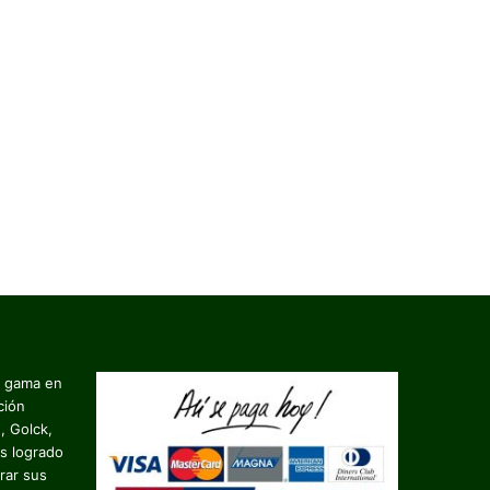
a gama en
ción
, Golck,
s logrado
rar sus