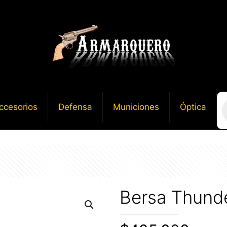
B
ccesorios
Defensa
Municiones
Óptica
d
p
Bersa Thund