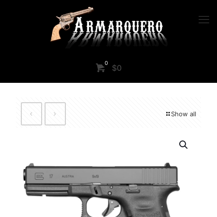
0
$0
Show all