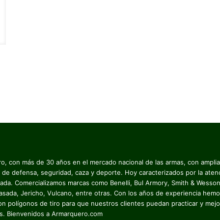
o, con más de 30 años en el mercado nacional de las armas, con ampli
 de defensa, seguridad, caza y deporte. Hoy caracterizados por la aten
zada. Comercializamos marcas como Benelli, Bul Armory, Smith & Wesson
asada, Jericho, Vulcano, entre otras. Con los años de experiencia hemo
on polígonos de tiro para que nuestros clientes puedan practicar y mejo
es. Bienvenidos a Armarquero.com