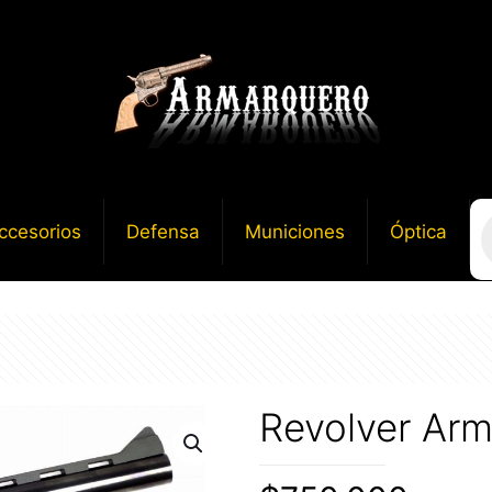
B
ccesorios
Defensa
Municiones
Óptica
d
p
Revolver Ar