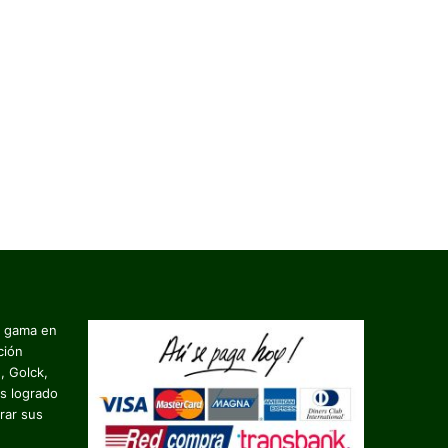
a gama en
ción
, Golck,
s logrado
rar sus