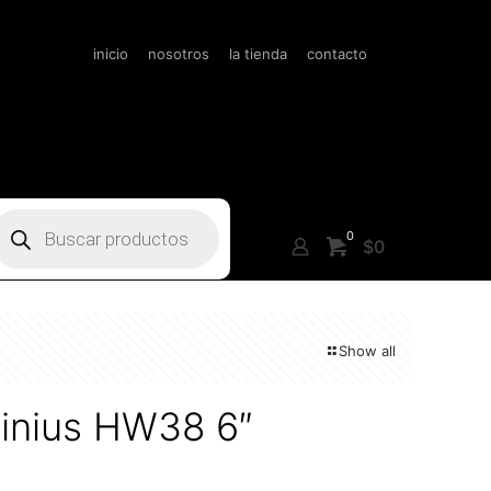
inicio
nosotros
la tienda
contacto
úsqueda
e
0
roductos
$0
Show all
minius HW38 6″