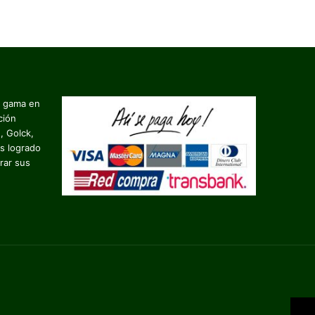
a gama en
ción
, Golck,
s logrado
rar sus