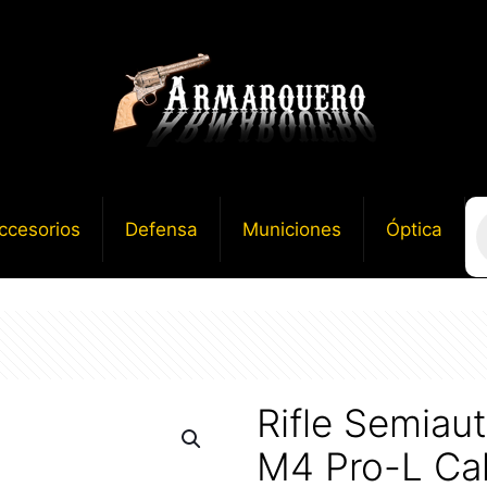
B
ccesorios
Defensa
Municiones
Óptica
d
p
Rifle Semia
M4 Pro-L Cal