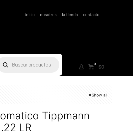
inicio
nosotros
la tienda
contacto
úsqueda
e
0
roductos
$0
Show all
utomatico Tippmann
.22 LR