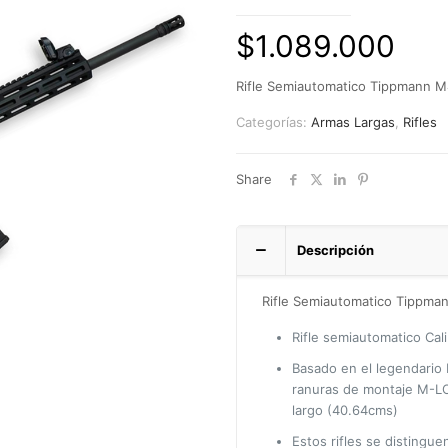
$
1.089.000
Rifle Semiautomatico Tippmann M
Categorías:
Armas Largas
,
Rifles
Share
Descripción
Rifle Semiautomatico Tippma
Rifle semiautomatico Cal
Basado en el legendario
ranuras de montaje M-LO
largo (40.64cms)
Estos rifles se distingue