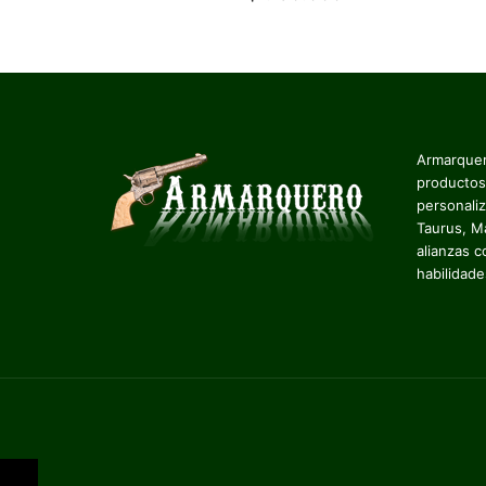
Armarquer
productos
personali
Taurus, M
alianzas c
habilidad